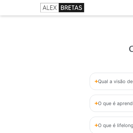
C
Qual a visão d
O que é aprend
O que é lifelon